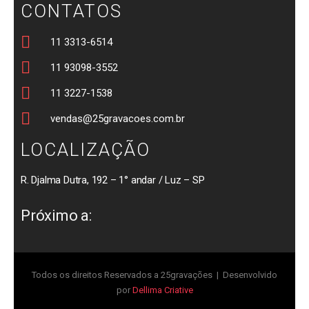
CONTATOS
11 3313-6514
11 93098-3552
11 3227-1538
vendas@25gravacoes.com.br
LOCALIZAÇÃO
R. Djalma Dutra, 192 – 1° andar / Luz – SP
Próximo a:
Todos os direitos Reservados a 25gravações | Desenvolvido
por
Dellima Criative